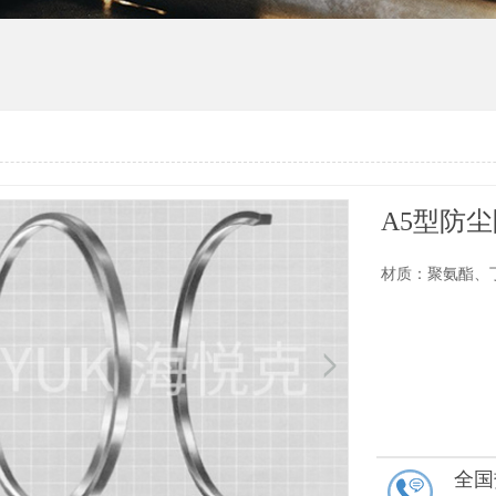
A5型防
材质：聚氨酯、
全国