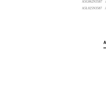
A5G062N3587 A
A5L025N3587 