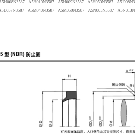
5H008N3587 A5H010N3587 A5H009N3587 A5H050N3587 A5J008N3
A5L057N3587 A5M040N3587 A5M050N3587 A5N005N3587 A5N013N