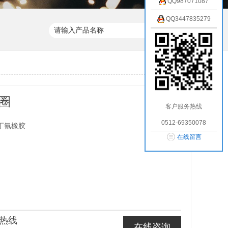
QQ987071087
QQ3447835279
尘圈
客户服务热线
0512-69350078
丁氰橡胶
在线留言
热线
在线咨询